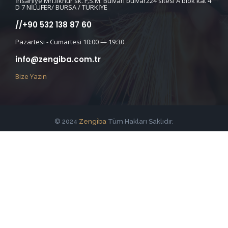
İhsaniye Mh.İlknur sk. F.S.M. Bulvarı bulvar224 sitesi A blok kat 4
D 7 NİLÜFER/ BURSA / TÜRKİYE
//+90 532 138 87 60
Pazartesi - Cumartesi 10:00 — 19:30
info@zengiba.com.tr
Bize Yazın
© 2024
Zengiba
Tüm Hakları Saklıdır.