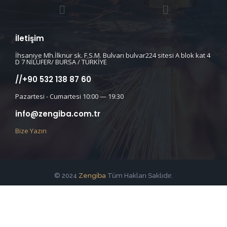
İletişim
İhsaniye Mh.İlknur sk. F.S.M. Bulvarı bulvar224 sitesi A blok kat 4
D 7 NİLÜFER/ BURSA / TÜRKİYE
//+90 532 138 87 60
Pazartesi - Cumartesi 10:00 — 19:30
info@zengiba.com.tr
Bize Yazın
© 2024
Zengiba
Tüm Hakları Saklıdır.