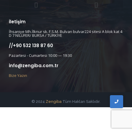
İletişim
İhsaniye Mh.İlknur sk. F.S.M. Bulvarı bulvar224 sitesi A blok kat 4
D 7 NİLÜFER/ BURSA / TÜRKİYE
//+90 532 138 87 60
Pazartesi - Cumartesi 10:00 — 19:30
info@zengiba.com.tr
Bize Yazın
© 2024
Zengiba
Tüm Hakları Saklıdır.